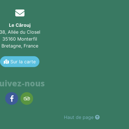
Le Cârouj
38, Allée du Closel
35160 Monterfil
Bretagne,
France
Sur la carte
uivez-nous
Facebook
TripAdvisor
Haut de page