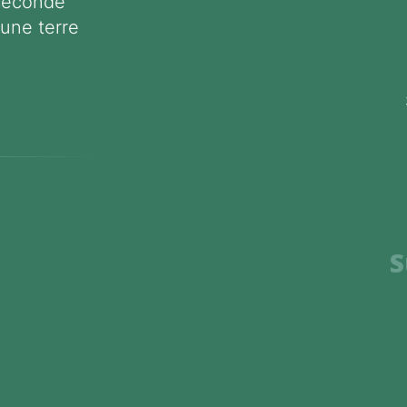
 seconde
 une terre
S