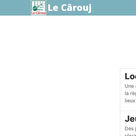
Le Cârouj
aller au contenu
Lo
Une 
la rè
lieux
Je
Des 
récu