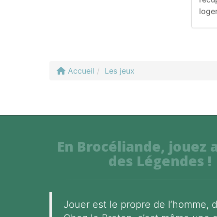
logem
Accueil
Les jeux
En Brocéliande, jouez 
des Légendes !
Jouer est le propre de l’homme, d