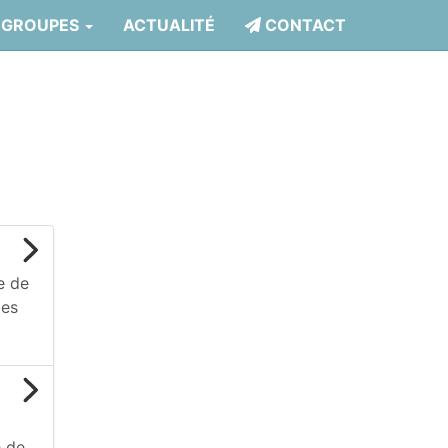
 GROUPES
ACTUALITÉ
CONTACT
e de
les
e de