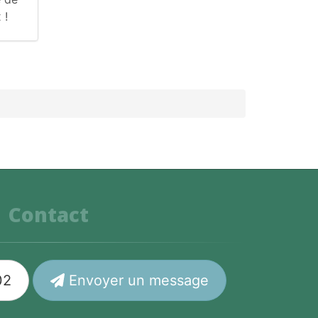
 !
Contact
02
Envoyer un message