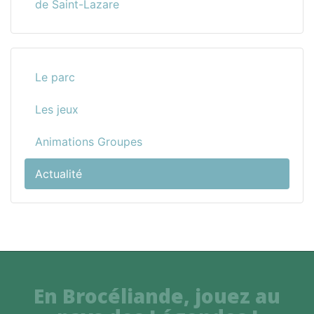
de Saint-Lazare
Le parc
Les jeux
Animations Groupes
Actualité
En Brocéliande, jouez au